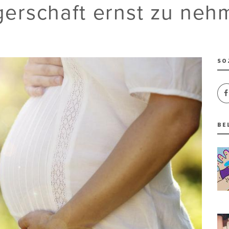
erschaft ernst zu nehm
SO
BE