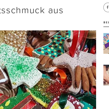
tsschmuck aus
BE