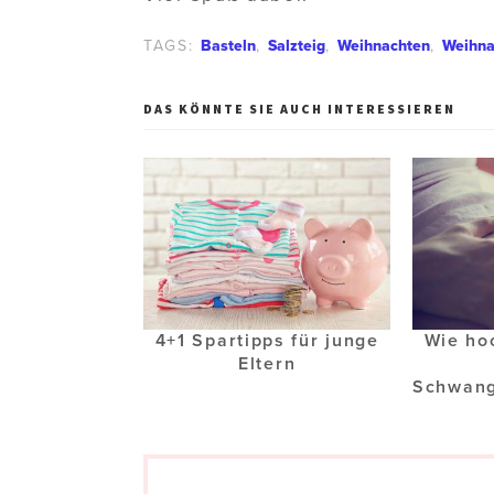
TAGS:
Basteln
,
Salzteig
,
Weihnachten
,
Weihna
DAS KÖNNTE SIE AUCH INTERESSIEREN
4+1 Spartipps für junge
Wie hoc
Eltern
Schwang