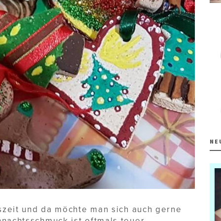
NE
tszeit und da möchte man sich auch gerne
nachtsschmuck ist oftmals teuer,