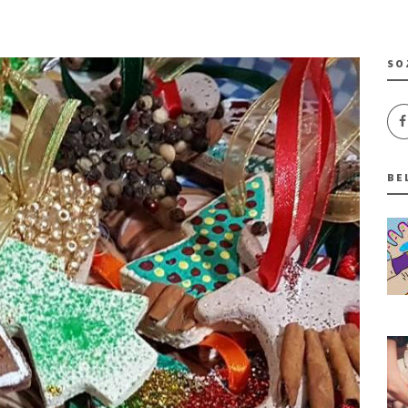
SO
BE