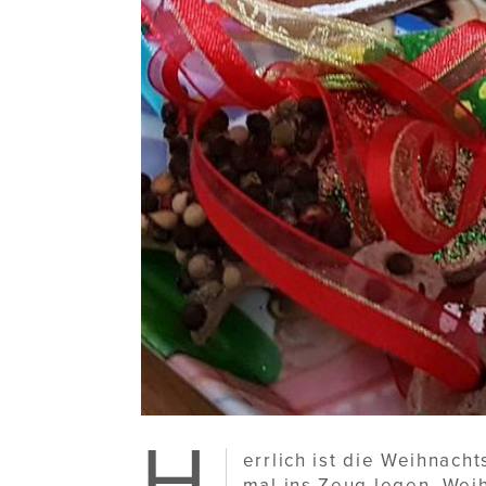
H
errlich ist die Weihnach
mal ins Zeug legen. Weih