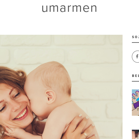
umarmen
SO
BE